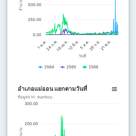
จำนวน
500.00
250.00
0.00
5 ส.ค.
28 ก.ย.
21 พ.ย.
24 ก.พ.
19 เม.ย.
12 มิ.ย.
1 ม.ค.
วันที่
2564
2565
2566
End of interactive chart.
อำเภอแม่ออน แยกตามวันที่
อำเภอแม่ออน แยกตามวันที่
Line chart with 3 lines.
ข้อมูลจาก:
dustboy
.
ข้อมูลจาก: dustboy .
300.00
The chart has 1 X axis displaying วันที่.
The chart has 1 Y axis displaying จำนวน. Data ranges from 0 to 
200.00
จำนวน