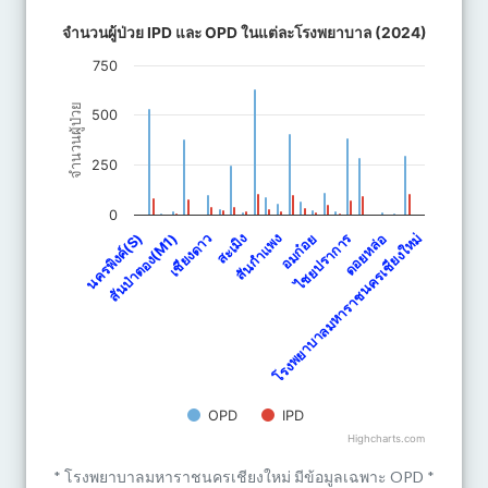
จำนวนผู้ป่วย IPD และ OPD ในแต่ละโรงพยาบาล (2024)
จำนวนผู้ป่วย IPD และ OPD ในแต่ละโรงพยาบาล (2024)
Bar chart with 2 data series.
750
The chart has 1 X axis displaying categories.
The chart has 1 Y axis displaying จำนวนผู้ป่วย. Data ranges from 
จำนวนผู้ป่วย
500
250
0
ไชยปราการ
โรงพยาบาลมหาราชนครเชียงใหม่
สันกำแพง
สันป่าตอง(M1)
สะเมิง
อมก๋อย
ดอยหล่อ
นครพิงค์(S)
เชียงดาว
OPD
IPD
Highcharts.com
End of interactive chart.
* โรงพยาบาลมหาราชนครเชียงใหม่ มีข้อมูลเฉพาะ OPD *