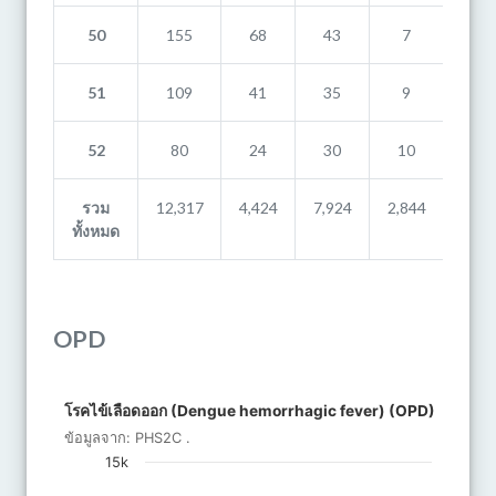
50
155
68
43
7
8
51
109
41
35
9
15
52
80
24
30
10
12
รวม
12,317
4,424
7,924
2,844
902
ทั้งหมด
OPD
โรคไข้เลือดออก (Dengue hemorrhagic fever) (OPD)
โรคไข้เลือดออก (Dengue hemorrhagic fever) (OPD)
Bar chart with 8 bars.
ข้อมูลจาก:
PHS2C
.
ข้อมูลจาก: PHS2C .
15k
The chart has 1 X axis displaying categories.
The chart has 1 Y axis displaying จำนวน. Data ranges from 25 t