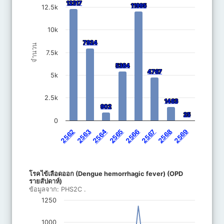
12317
12317
11995
11995
12.5k
10k
7924
7924
จำนวน
7.5k
5384
5384
4767
4767
5k
2.5k
1463
1463
902
902
25
25
0
2562
2563
2564
2565
2566
2567
2568
2569
End of interactive chart.
โรคไข้เลือดออก (Dengue hemorrhagic fever) (OPD รายสัปดาห์)
โรคไข้เลือดออก (Dengue hemorrhagic fever) (OPD
Line chart with 8 lines.
รายสัปดาห์)
ข้อมูลจาก: PHS2C .
ข้อมูลจาก:
PHS2C
.
The chart has 1 X axis displaying categories.
1250
The chart has 1 Y axis displaying จำนวน. Data ranges from 0 to 
1000