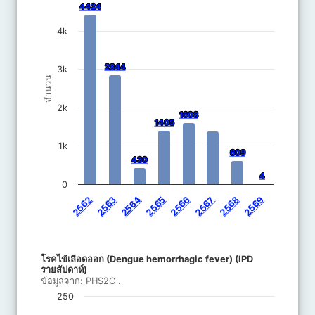
4424
4424
The chart has 1 Y axis displaying จำนวน. Data ranges from 4 to 
4k
2844
2844
3k
จำนวน
2k
1608
1608
1405
1405
1k
609
609
430
430
4
4
0
2562
2563
2564
2565
2566
2567
2568
2569
End of interactive chart.
โรคไข้เลือดออก (Dengue hemorrhagic fever) (IPD รายสัปดาห์)
โรคไข้เลือดออก (Dengue hemorrhagic fever) (IPD
Line chart with 8 lines.
รายสัปดาห์)
ข้อมูลจาก: PHS2C .
ข้อมูลจาก:
PHS2C
.
The chart has 1 X axis displaying categories.
250
The chart has 1 Y axis displaying จำนวน. Data ranges from 0 to 