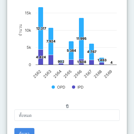
The chart has 1 Y axis displaying จำนวน . Data ranges from 4 to
15k
จำนวน
12,317
12,317
10k
11,995
11,995
7,924
7,924
5k
5,384
5,384
4,767
4,767
4,424
4,424
1,463
1,463
902
902
1,608
1,608
4
4
0
2562
2563
2564
2565
2566
2567
2568
2569
OPD
IPD
End of interactive chart.
ปี