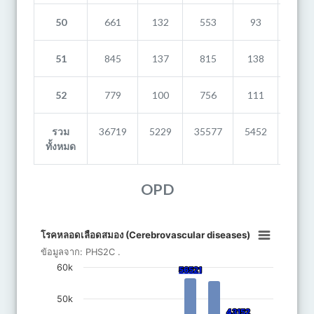
50
661
132
553
93
777
51
845
137
815
138
776
52
779
100
756
111
663
รวม
36719
5229
35577
5452
3594
ทั้งหมด
OPD
โรคหลอดเลือดสมอง (Cerebrovascular dis
โรคหลอดเลือดสมอง (Cerebrovascular diseases)
Bar chart with 8 bars.
ข้อมูลจาก:
PHS2C
.
ข้อมูลจาก: PHS2C .
60k
56521
56521
The chart has 1 X axis displaying categories.
The chart has 1 Y axis displaying จำนวน. Data ranges from 9876
50k
43152
43152