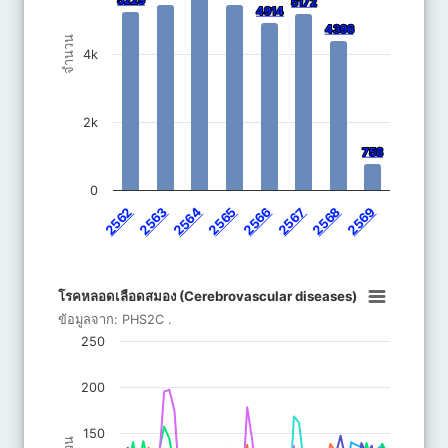
5229
5229
5172
5172
4914
4914
4396
4396
จำนวน
4k
2k
758
758
0
2562
2563
2564
2565
2566
2567
2568
2569
End of interactive chart.
โรคหลอดเลือดสมอง (Cerebrovascular dis
โรคหลอดเลือดสมอง (Cerebrovascular diseases)
Line chart with 8 lines.
ข้อมูลจาก:
PHS2C
.
ข้อมูลจาก: PHS2C .
250
The chart has 1 X axis displaying categories.
The chart has 1 Y axis displaying จำนวน. Data ranges from 23 to
200
150