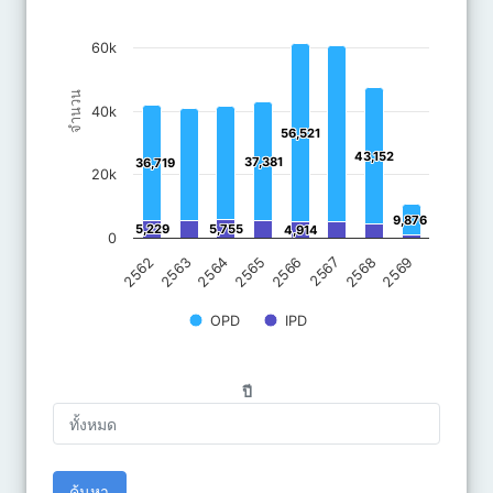
The chart has 1 X axis displaying categories.
The chart has 1 Y axis displaying จำนวน . Data ranges from 758 
60k
จำนวน
40k
56,521
56,521
43,152
43,152
37,381
37,381
36,719
36,719
20k
9,876
9,876
5,229
5,229
5,755
5,755
4,914
4,914
0
2562
2563
2564
2565
2566
2567
2568
2569
OPD
IPD
End of interactive chart.
ปี