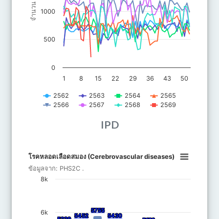
จำนวน
1000
500
0
1
8
15
22
29
36
43
50
2562
2563
2564
2565
2566
2567
2568
2569
IPD
End of interactive chart.
โรคหลอดเลือดสมอง (Cerebrovascular dis
โรคหลอดเลือดสมอง (Cerebrovascular diseases)
Bar chart with 8 bars.
ข้อมูลจาก:
PHS2C
.
ข้อมูลจาก: PHS2C .
8k
The chart has 1 X axis displaying categories.
The chart has 1 Y axis displaying จำนวน. Data ranges from 758 
5755
5755
6k
5452
5452
5430
5430